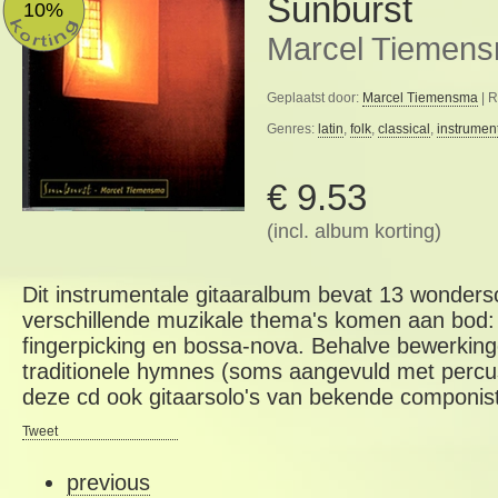
Sunburst
10%
Marcel Tiemen
Geplaatst door:
Marcel Tiemensma
| R
Genres:
latin
,
folk
,
classical
,
instrumen
€ 9.53
(incl. album korting)
Dit instrumentale gitaaralbum bevat 13 wonder
verschillende muzikale thema's komen aan bod: 
fingerpicking en bossa-nova. Behalve bewerkin
traditionele hymnes (soms aangevuld met percus
deze cd ook gitaarsolo's van bekende componis
Tweet
previous