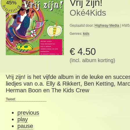
Vrij zijn!
45%
Oké4Kids
Geplaatst door:
Highway Media
| HW55
Genres:
kids
€ 4.50
(incl. album korting)
Vrij zijn! is het vijfde album in de leuke en succ
liedjes van o.a. Elly & Rikkert, Ben Ketting, Ma
Herman Boon en The Kids Crew
Tweet
previous
play
pause