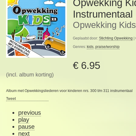
Opwekking Ki
Instrumentaal
Opwekking Kids
Geplaatst door:
Stichting Opwekking
|
Genres:
kids
,
praise/worship
€ 6.95
(incl. album korting)
Album met Opwekkingsliederen voor kinderen nrs. 300 t/m 311 instrumentaal
Tweet
previous
play
pause
next