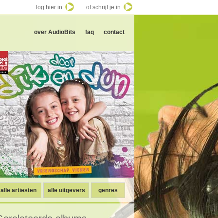
log hier in
of schrijf je in
over AudioBits
faq
contact
alle artiesten
alle uitgevers
genres