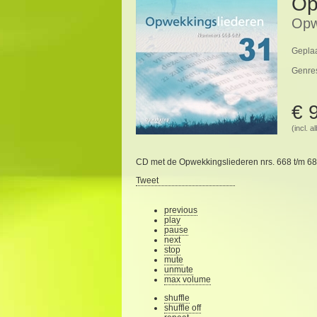
Op
Opw
Geplaa
Genre
€ 
(incl. 
CD met de Opwekkingsliederen nrs. 668 t/m 68
Tweet
previous
play
pause
next
stop
mute
unmute
max volume
shuffle
shuffle off