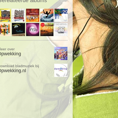
Gerelateerde albums
eer over
Opwekking
ownload bladmuziek bij
pwekking.nl