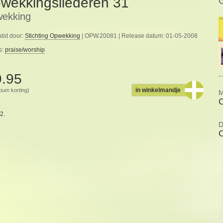
wekkingsliederen 31
ekking
tst door:
Stichting Opwekking
| OPW.20081 | Release datum: 01-05-2008
s:
praise/worship
9.95
in winkelmandje
album korting)
M
2.
D
O