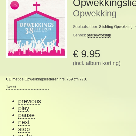
Opwekkingsli
Opwekking
Geplaatst door:
Stichting Opwekking
|
Genres:
praise/worship
€ 9.95
(incl. album korting)
CD met de Opwekkingsliederen nrs. 759 t/m 770.
Tweet
previous
play
pause
next
stop