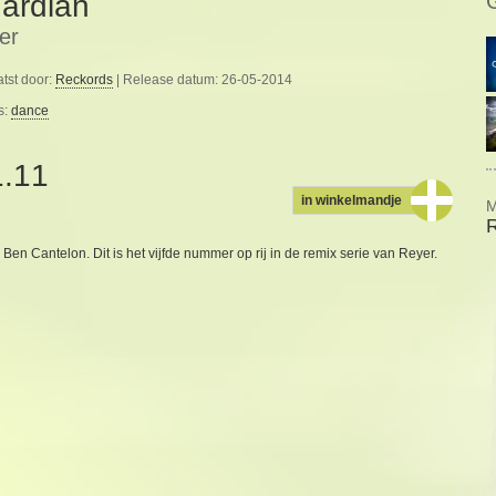
ardian
er
tst door:
Reckords
| Release datum: 26-05-2014
s:
dance
1.11
in winkelmandje
M
n Cantelon. Dit is het vijfde nummer op rij in de remix serie van Reyer.