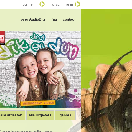
log hier in
of schrijf je in
over AudioBits
faq
contact
alle artiesten
alle uitgevers
genres