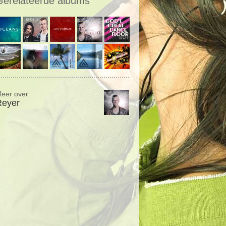
Gerelateerde albums
eer over
Reyer