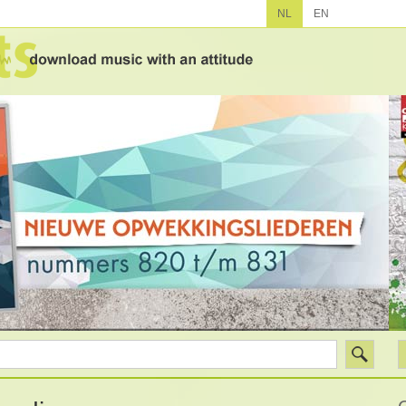
NL
EN