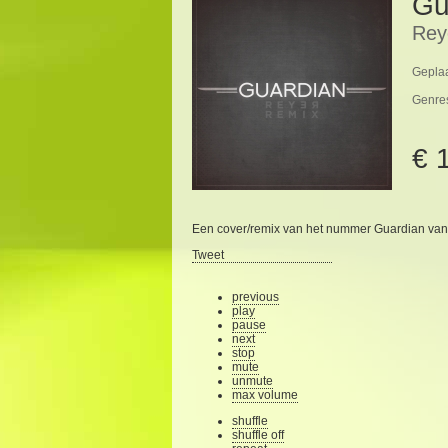
Gu
Rey
Geplaa
Genre
€ 
Een cover/remix van het nummer Guardian van Be
Tweet
previous
play
pause
next
stop
mute
unmute
max volume
shuffle
shuffle off