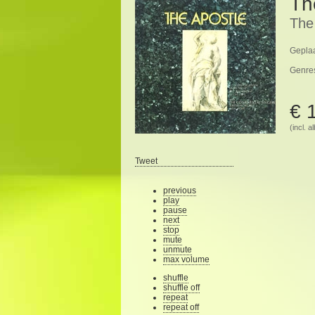
Th
The
Geplaa
Genre
€ 
(incl. 
Tweet
previous
play
pause
next
stop
mute
unmute
max volume
shuffle
shuffle off
repeat
repeat off