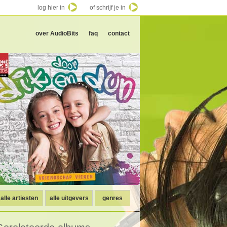
log hier in
of schrijf je in
over AudioBits
faq
contact
alle artiesten
alle uitgevers
genres