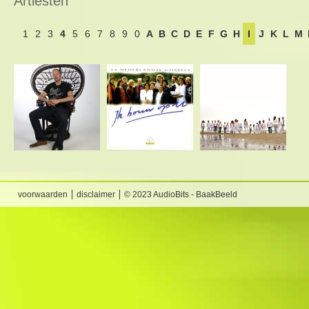
Artiesten
1
2
3
4
5
6
7
8
9
0
A
B
C
D
E
F
G
H
I
J
K
L
M
voorwaarden
disclaimer
© 2023 AudioBits - BaakBeeld