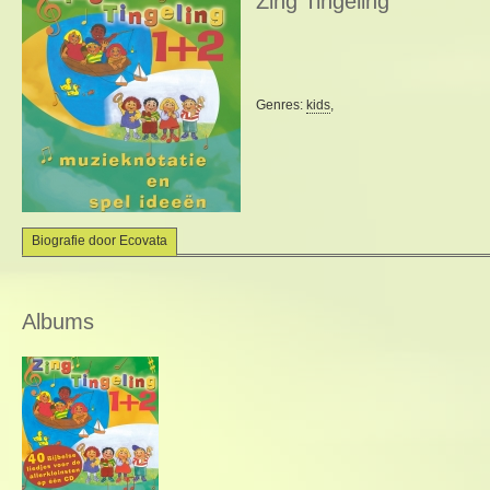
Zing Tingeling
Genres:
kids
,
Biografie door Ecovata
Albums