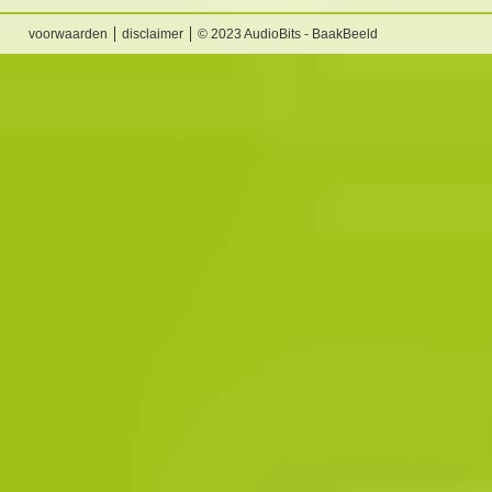
voorwaarden
disclaimer
© 2023 AudioBits - BaakBeeld