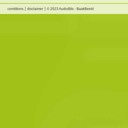
conditions
disclaimer
© 2023 AudioBits - BaakBeeld