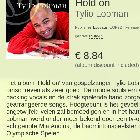
Hold on
Tylio Lobman
Publisher:
Ecovata
| EGP92 | Release 
genres:
soul/r&b
€ 8.84
(album discount included)
Het album 'Hold on' van gospelzanger Tylio Lo
omschreven als zeer goed. De mooie soulstem v
backing vocals en de strak spelende band zorge
gearrangeerde songs. Hoogtepunt is het gevoelig
ongetwijfeld velen zal bemoedigen en in het hart
Lobman werd onder meer bekend door een tv-op
echtgenote Mia Audina, de badmintonspeelster d
Olympische Spelen.