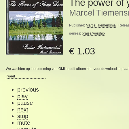
The power of 
Marcel Tiemen
Publisher:
Marcel Tiemensma
| Relea
genres:
praise/worship
€ 1.03
We wachten op toestemming van GMI om dit album hier voor download te plaa
Tweet
previous
play
pause
next
stop
mute