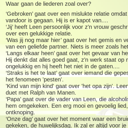
Waar gaan de liederen zoal over?
‘Gebroken’ gaat over een mislukte relatie omdat
vandoor is gegaan. Hij is er kapot van....
‘Jij’ heeft Leen persoonlijk voor z’n vrouw gesch
over een gelukkige relatie.
‘Was jij nog maar hier’ gaat over het gemis en 
van een geliefde partner. Niets is meer zoals het
‘Langs elkaar heen’ gaat over het gevaar van he
Hij denkt dat alles goed gaat, z’n werk staat op
ongelukkig en hij heeft het niet in de gaten....
‘Straks is het te laat’ gaat over iemand die ge
het fenomeen 'pesten'.
'Kind van mijn kind' gaat over 'het opa zijn'. Lee
duet met Ralph van Manen.
‘Papa’ gaat over de vader van Leen, die alcoholis
hem omgekeken. Een erg mooi en gevoelig lied,
ontknoping.
‘Onze dag’ gaat over het moment waar een bruid
gekeken, de huwelijksdag. Ik zal er altijd voor j