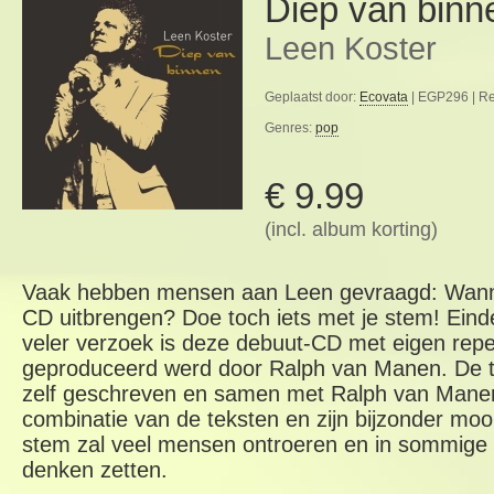
Diep van binn
Leen Koster
Geplaatst door:
Ecovata
| EGP296 | Re
Genres:
pop
€ 9.99
(incl. album korting)
Vaak hebben mensen aan Leen gevraagd: Wann
CD uitbrengen? Doe toch iets met je stem! Eindel
veler verzoek is deze debuut-CD met eigen reper
geproduceerd werd door Ralph van Manen. De te
zelf geschreven en samen met Ralph van Man
combinatie van de teksten en zijn bijzonder mo
stem zal veel mensen ontroeren en in sommige 
denken zetten.