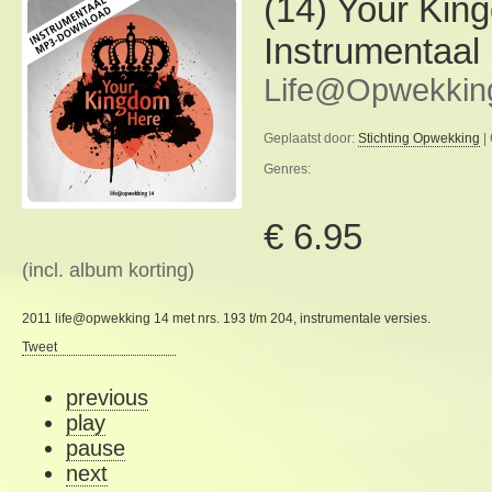
(14) Your Kin
Instrumentaal
Life@Opwekkin
Geplaatst door:
Stichting Opwekking
|
Genres:
€ 6.95
(incl. album korting)
2011 life@opwekking 14 met nrs. 193 t/m 204, instrumentale versies.
Tweet
previous
play
pause
next