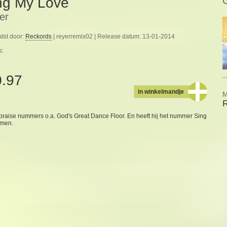
ng My Love
er
tst door:
Reckords
| reyerremix02 | Release datum: 13-01-2014
s:
0.97
in winkelmandje
M
raise nummers o.a. God's Great Dance Floor. En heeft hij het nummer Sing
omen.