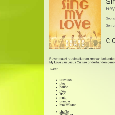
Si
Rey
Geplaa
Genre
€ 
Reyer maakt regelmatig remixen van bekende p
My Love van Jesus Culture onderhanden gen
Tweet
previous
play
pause
next
stop
mute
unmute
max volume
shuffle