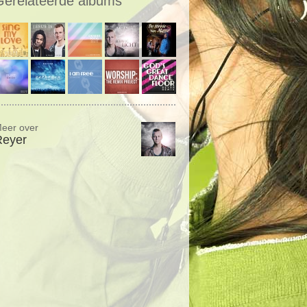
Gerelateerde albums
eer over
Reyer