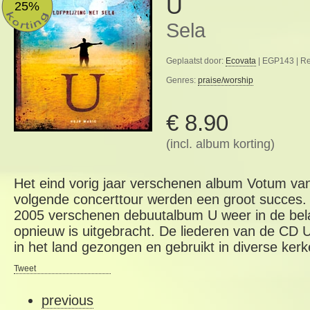
U
25%
Sela
Geplaatst door:
Ecovata
| EGP143 | R
Genres:
praise/worship
€ 8.90
(incl. album korting)
Het eind vorig jaar verschenen album Votum va
volgende concerttour werden een groot succes.
2005 verschenen debuutalbum U weer in de belan
opnieuw is uitgebracht. De liederen van de CD 
in het land gezongen en gebruikt in diverse kerk
Tweet
previous