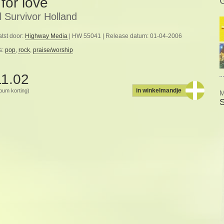
 for love
l Survivor Holland
tst door:
Highway Media
| HW 55041 | Release datum: 01-04-2006
s:
pop
,
rock
,
praise/worship
11.02
in winkelmandje
album korting)
M
S