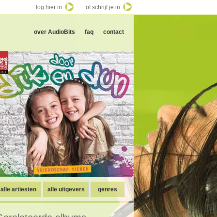
log hier in
of schrijf je in
over AudioBits
faq
contact
alle artiesten
alle uitgevers
genres