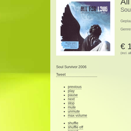
All
Sou
Geplaa
Genre
€ 
(incl. 
Soul Survivor 2006
Tweet
previous
play
pause
next
stop
mute
unmute
max volume
shuffle
shuffle off