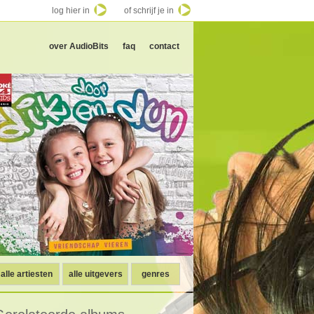
log hier in
of schrijf je in
over AudioBits
faq
contact
alle artiesten
alle uitgevers
genres