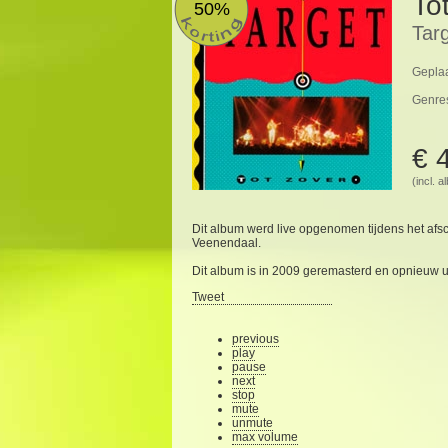
To
50%
Tar
Geplaa
Genre
€ 
(incl. 
Dit album werd live opgenomen tijdens het afs
Veenendaal.
Dit album is in 2009 geremasterd en opnieuw u
Tweet
previous
play
pause
next
stop
mute
unmute
max volume