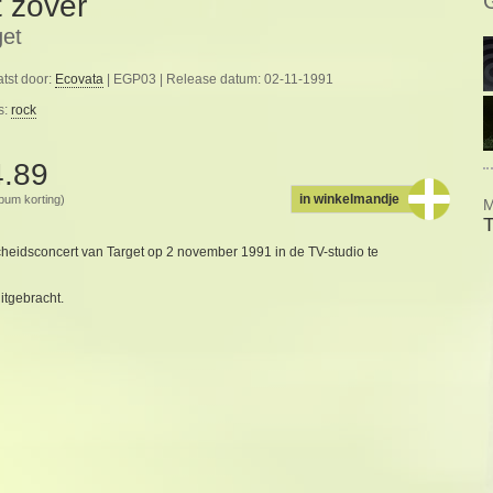
t zover
get
tst door:
Ecovata
| EGP03 | Release datum: 02-11-1991
s:
rock
4.89
in winkelmandje
album korting)
M
T
cheidsconcert van Target op 2 november 1991 in de TV-studio te
itgebracht.