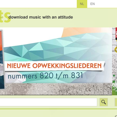
NL
EN