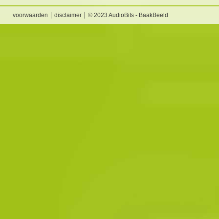
voorwaarden
disclaimer
© 2023 AudioBits - BaakBeeld