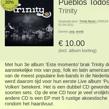
Pueblos Todos
20%
Trinity
Geplaatst door:
Trinity Music
| 000519 
01-04-2011
Genres:
pop
,
world
€ 10.00
(incl. album korting)
Met hun 3e album ‘Este momento’ brak Trinity de
aanstekelijke mix van pop, folk en latin american
van de meest populaire live-bands in de Nederl
werd daarom tijd voor hun eerste Live album ‘Pu
Volken' betekent. Het is een dubbel CD geworde
soorten sets. Op de ene CD hoor je veel vrolijk
andere CD is een EP met 5 rustige akoestische 
rondom het haardvuur.