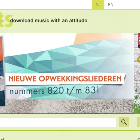
NL
EN