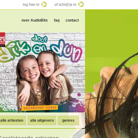
log hier in
of schrijf je in
over AudioBits
faq
contact
alle artiesten
alle uitgevers
genres