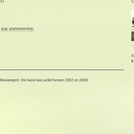
ed
:
pop
,
praise/worship
,
M
/Nieuwegein. De band was actief tussen 2002 en 2009.