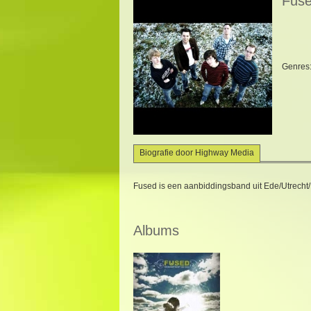
Fus
Genres
Biografie door Highway Media
Fused is een aanbiddingsband uit Ede/Utrecht
Albums