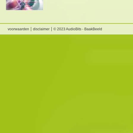
voorwaarden
disclaimer
© 2023 AudioBits - BaakBeeld