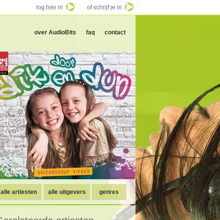
log hier in
of schrijf je in
over AudioBits
faq
contact
alle artiesten
alle uitgevers
genres