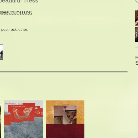
 beautiful mess
sbeautifulmess.net/
:
pop
,
rock
,
other
,
M
S