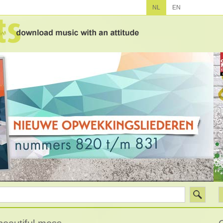
NL
EN