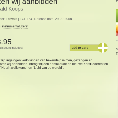
ten wij aanbidden
ald Koops
her:
Ecovata
| EGP173 | Release date: 29-09-2008
s:
instrumental
,
kerst
8.95
add to cart
discount included)
M
m zijn ingetogen vertolkingen van bekende psalmen, gezangen en
aten wij aanbidden´ brengt hij een aantal oude en nieuwe Kerstliederen ten
u zijt wellekome´ en ´Licht van de wereld´.