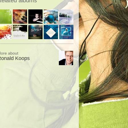
Related albums
ore about
Ronald Koops