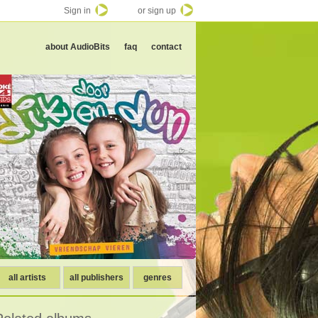
Sign in
or sign up
about AudioBits
faq
contact
all artists
all publishers
genres