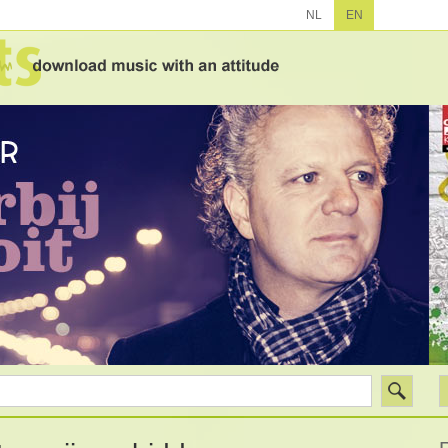
NL
EN