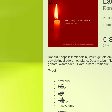
La
10%
Ron
Publis
genre
€ 
(album 
Ronald Koops is inmiddels bij velen geliefd o
opwekkingsliederen op piano. Op zijn album ´L
gehore, waaronder ´O kom, o kom Emmanuël´, ´N
Tweet
previous
play
pause
next
stop
mute
unmute
max volume