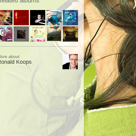
Related albums
ore about
Ronald Koops