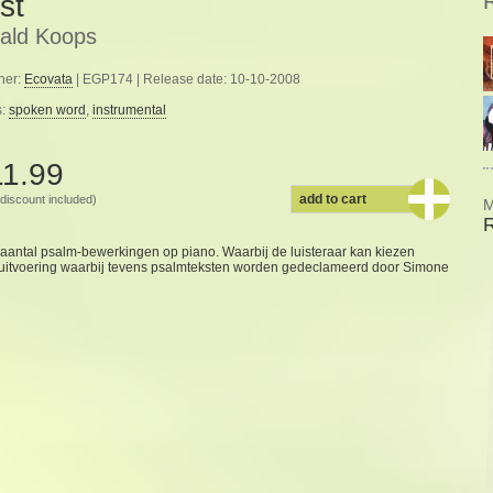
st
ald Koops
her:
Ecovata
| EGP174 | Release date: 10-10-2008
s:
spoken word
,
instrumental
11.99
add to cart
discount included)
M
aantal psalm-bewerkingen op piano. Waarbij de luisteraar kan kiezen
n uitvoering waarbij tevens psalmteksten worden gedeclameerd door Simone