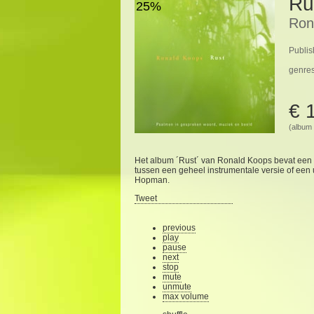
Ru
25%
Ron
Publis
genre
€ 
(album 
Het album ´Rust´ van Ronald Koops bevat een 
tussen een geheel instrumentale versie of ee
Hopman.
Tweet
previous
play
pause
next
stop
mute
unmute
max volume