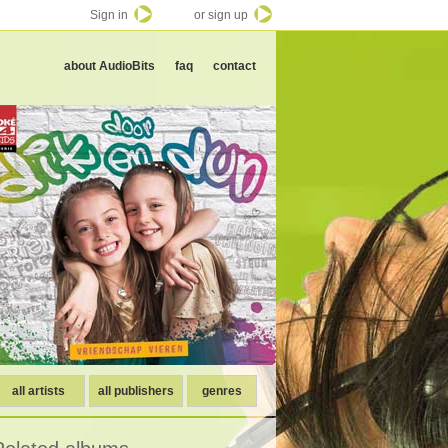
Sign in
or sign up
about AudioBits
faq
contact
all artists
all publishers
genres