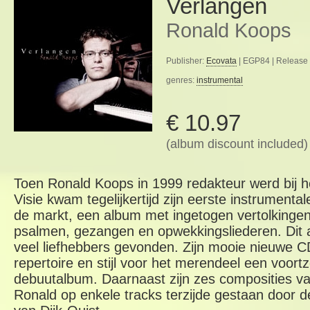
Verlangen
10%
Ronald Koops
Publisher:
Ecovata
| EGP84 | Release 
genres:
instrumental
€ 10.97
(album discount included)
Toen Ronald Koops in 1999 redakteur werd bij
Visie kwam tegelijkertijd zijn eerste instrumenta
de markt, een album met ingetogen vertolkinge
psalmen, gezangen en opwekkingsliederen. Dit a
veel liefhebbers gevonden. Zijn mooie nieuwe C
repertoire en stijl voor het merendeel een voortz
debuutalbum. Daarnaast zijn zes composities v
Ronald op enkele tracks terzijde gestaan door 