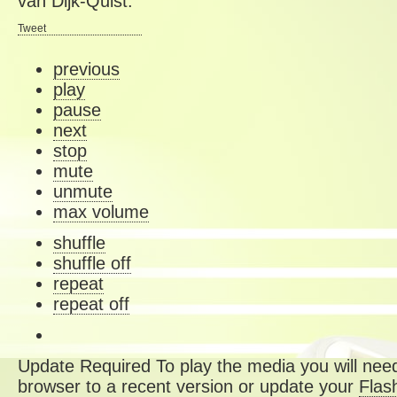
van Dijk-Quist.
Tweet
previous
play
pause
next
stop
mute
unmute
max volume
shuffle
shuffle off
repeat
repeat off
Update Required
To play the media you will need
browser to a recent version or update your
Flas