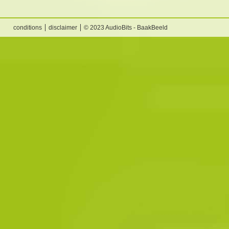
conditions
disclaimer
© 2023 AudioBits - BaakBeeld