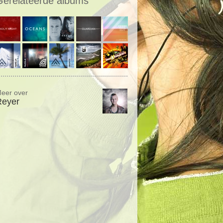
Gerelateerde albums
eer over
Reyer