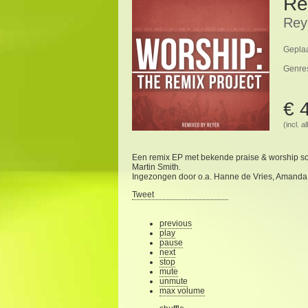
Re
Rey
Geplaa
Genre
€ 
(incl. 
Een remix EP met bekende praise & worship son
Martin Smith.
Ingezongen door o.a. Hanne de Vries, Amanda
Tweet
previous
play
pause
next
stop
mute
unmute
max volume