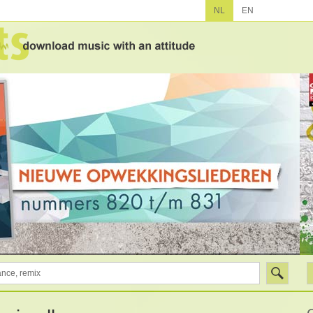
NL
EN