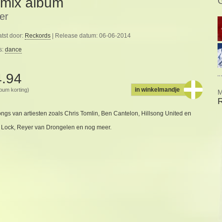
mix album
er
tst door:
Reckords
| Release datum: 06-06-2014
s:
dance
4.94
in winkelmandje
album korting)
M
gs van artiesten zoals Chris Tomlin, Ben Cantelon, Hillsong United en
 Lock, Reyer van Drongelen en nog meer.