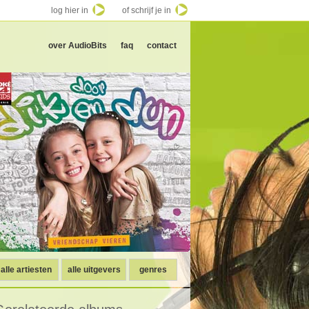
log hier in
of schrijf je in
over AudioBits
faq
contact
alle artiesten
alle uitgevers
genres