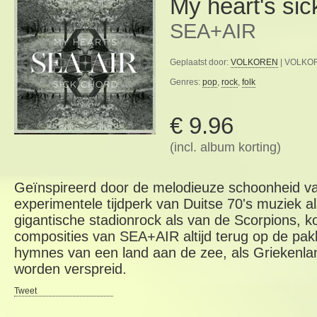
My heart's sic
SEA+AIR
Geplaatst door:
VOLKOREN
| VOLKOR
Genres:
pop
,
rock
,
folk
€ 9.96
(incl. album korting)
Geïnspireerd door de melodieuze schoonheid va
experimentele tijdperk van Duitse 70's muziek a
gigantische stadionrock als van de Scorpions,
composities van SEA+AIR altijd terug op de pa
hymnes van een land aan de zee, als Griekenla
worden verspreid.
Tweet