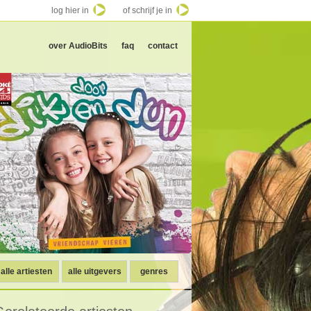
log hier in
of schrijf je in
over AudioBits
faq
contact
alle artiesten
alle uitgevers
genres