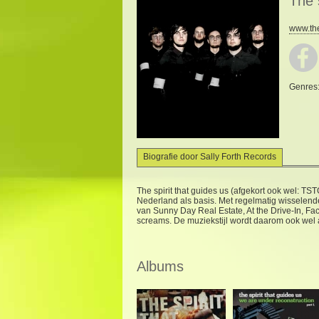
The 
www.the
Genres
Biografie door Sally Forth Records
The spirit that guides us (afgekort ook wel: TS
Nederland als basis. Met regelmatig wisselende
van Sunny Day Real Estate, At the Drive-In, F
screams. De muziekstijl wordt daarom ook wel
Albums