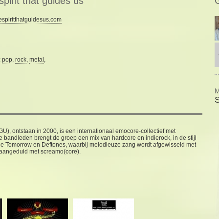
spirit that guides us
spiritthatguidesus.com
:
pop
,
rock
,
metal
,
M
S
TGU), ontstaan in 2000, is een internationaal emocore-collectief met
 bandleden brengt de groep een mix van hardcore en indierock, in de stijl
ace Tomorrow en Deftones, waarbij melodieuze zang wordt afgewisseld met
 aangeduid met screamo(core).