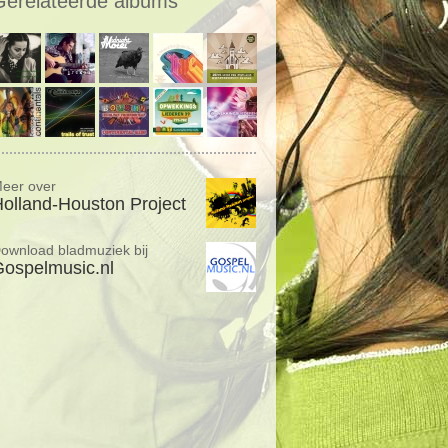
Gerelateerde albums
eer over
olland-Houston Project
ownload bladmuziek bij
ospelmusic.nl