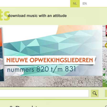
NL
EN