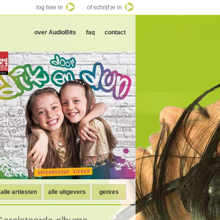
log hier in
of schrijf je in
over AudioBits
faq
contact
alle artiesten
alle uitgevers
genres