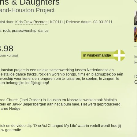
ns & Daughters
land-Houston Project
tst door:
Kids Crew Records
| KC0111 | Release datum: 08-03-2011
s:
rock
,
praise/worship
,
dance
8.98
in winkelmandje
album korting)
M
H
-Houston project is een unieke samenwerking tussen Nederlandse en
elstalige dance tracks, rock en worship songs, films en bladmuziek op één
D
worship voor tieners en jongeren om te luisteren, te spelen, te zingen, te
G
en belangrijke leeftijdsgroep!
ood Church (Joel Osteen) in Houston en Nashville werken ook Matthijn
kerk en Jay-P Beijersbergen aan het album mee. Het werd geproduceerd
arrie Hodge.
ek en de video clip 'One Act Changed My Life' waarin vertelt wordt hoe jij
ouw generatie.