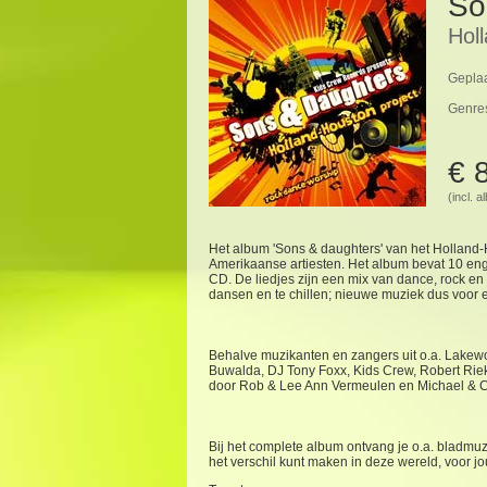
So
Hol
Geplaa
Genre
€ 
(incl. 
Het album 'Sons & daughters' van het Holland
Amerikaanse artiesten. Het album bevat 10 eng
CD. De liedjes zijn een mix van dance, rock en 
dansen en te chillen; nieuwe muziek dus voor e
Behalve muzikanten en zangers uit o.a. Lakew
Buwalda, DJ Tony Foxx, Kids Crew, Robert Rie
door Rob & Lee Ann Vermeulen en Michael & C
Bij het complete album ontvang je o.a. bladmuzi
het verschil kunt maken in deze wereld, voor j