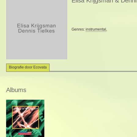
Elisa Krijgsman & Denni
Genres:
instrumental
,
Biografie door Ecovata
Albums