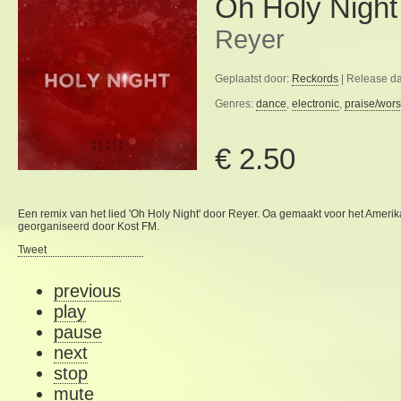
Oh Holy Night
Reyer
Geplaatst door:
Reckords
| Release d
Genres:
dance
,
electronic
,
praise/wors
€ 2.50
Een remix van het lied 'Oh Holy Night' door Reyer. Oa gemaakt voor het Ameri
georganiseerd door Kost FM.
Tweet
previous
play
pause
next
stop
mute