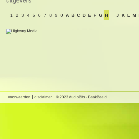
uitgevers
1
2
3
4
5
6
7
8
9
0
A
B
C
D
E
F
G
H
I
J
K
L
M
voorwaarden
disclaimer
© 2023 AudioBits - BaakBeeld