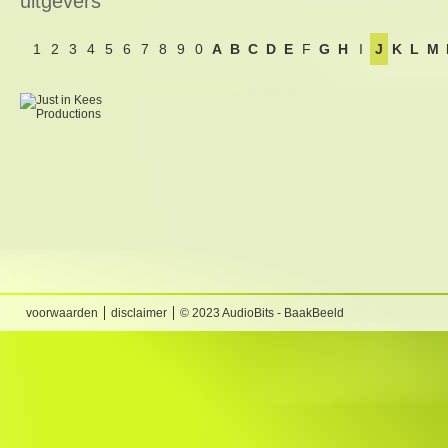
uitgevers
1
2
3
4
5
6
7
8
9
0
A
B
C
D
E
F
G
H
I
J
K
L
M
voorwaarden
disclaimer
© 2023 AudioBits - BaakBeeld