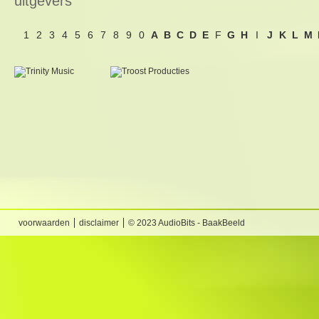
uitgevers
1
2
3
4
5
6
7
8
9
0
A
B
C
D
E
F
G
H
I
J
K
L
M
voorwaarden
disclaimer
© 2023 AudioBits - BaakBeeld