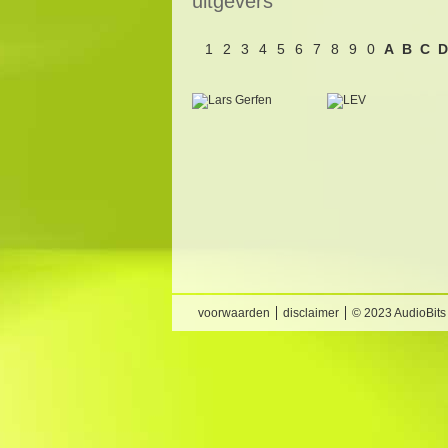
uitgevers
1
2
3
4
5
6
7
8
9
0
A
B
C
D
voorwaarden
disclaimer
© 2023 AudioBits