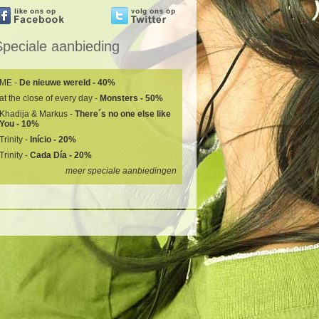
Speciale aanbieding
ME -
De nieuwe wereld - 40%
at the close of every day -
Monsters - 50%
Khadija & Markus -
There´s no one else like
You - 10%
Trinity -
Início - 20%
Trinity -
Cada Día - 20%
meer speciale aanbiedingen