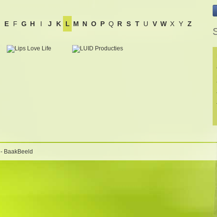
E
F
G
H
I
J
K
L
M
N
O
P
Q
R
S
T
U
V
W
X
Y
Z
 - BaakBeeld