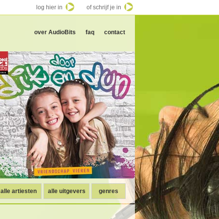
log hier in
of schrijf je in
over AudioBits
faq
contact
alle artiesten
alle uitgevers
genres