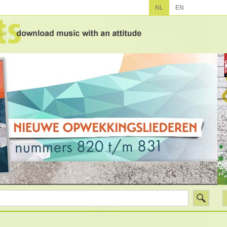
NL
EN