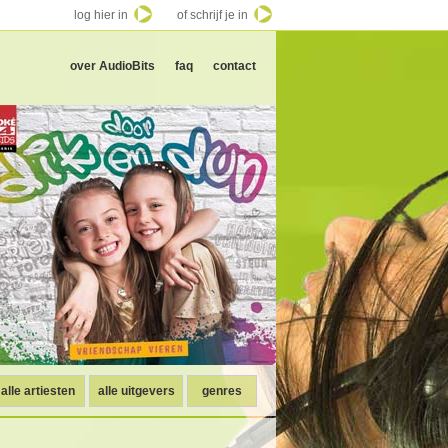
log hier in
of schrijf je in
over AudioBits
faq
contact
alle artiesten
alle uitgevers
genres