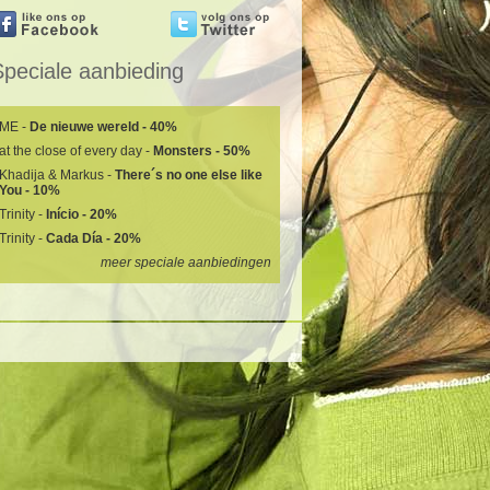
Speciale aanbieding
ME -
De nieuwe wereld - 40%
at the close of every day -
Monsters - 50%
Khadija & Markus -
There´s no one else like
You - 10%
Trinity -
Início - 20%
Trinity -
Cada Día - 20%
meer speciale aanbiedingen