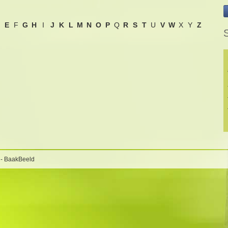
E
F
G
H
I
J
K
L
M
N
O
P
Q
R
S
T
U
V
W
X
Y
Z
 - BaakBeeld