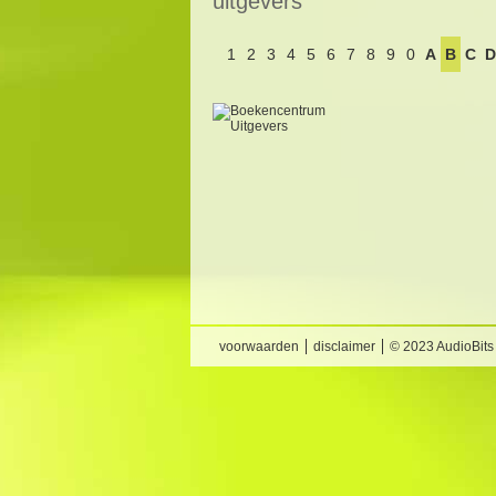
uitgevers
1
2
3
4
5
6
7
8
9
0
A
B
C
D
voorwaarden
disclaimer
© 2023 AudioBits