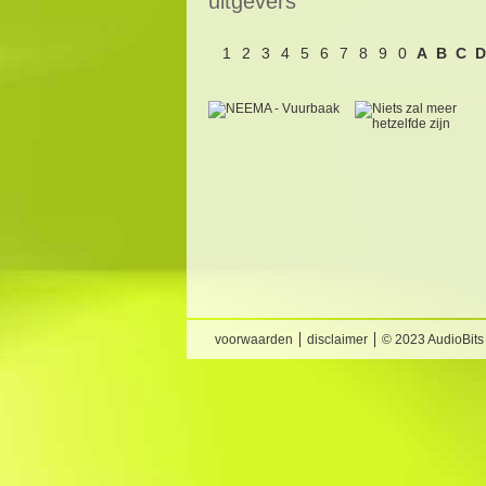
uitgevers
1
2
3
4
5
6
7
8
9
0
A
B
C
D
voorwaarden
disclaimer
© 2023 AudioBits