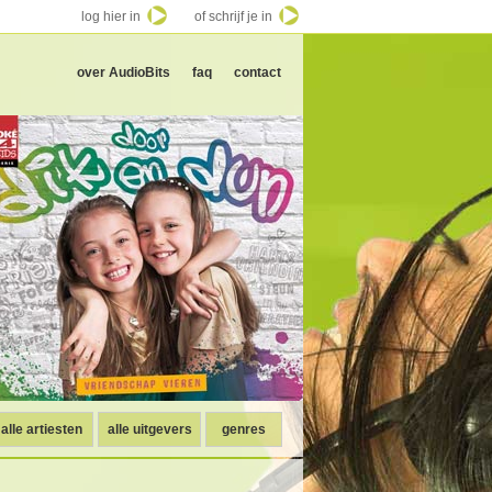
log hier in
of schrijf je in
over AudioBits
faq
contact
alle artiesten
alle uitgevers
genres