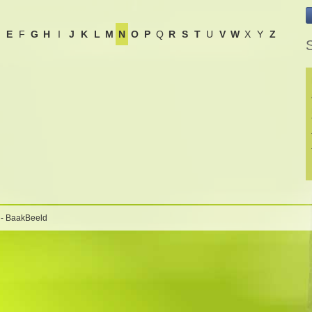
E
F
G
H
I
J
K
L
M
N
O
P
Q
R
S
T
U
V
W
X
Y
Z
 - BaakBeeld