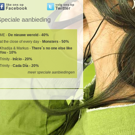
Speciale aanbieding
ME -
De nieuwe wereld - 40%
at the close of every day -
Monsters - 50%
Khadija & Markus -
There´s no one else like
You - 10%
Trinity -
Início - 20%
Trinity -
Cada Día - 20%
meer speciale aanbiedingen